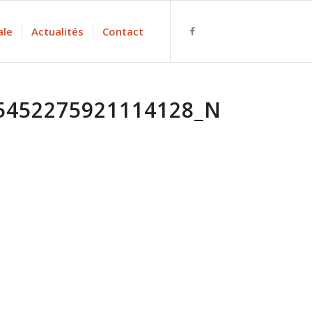
ale
Actualités
Contact
5452275921114128_N