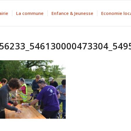
irie
La commune
Enfance & Jeunesse
Economie loc
56233_546130000473304_549