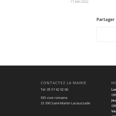
17 MAI 2022
Partager 
CONTACTEZ LA MAIRIE
H
Tel. 05 57 42 02 06
Lu
08
935 voie romaine
Je
33 390 Saint-Martin Lacaussade
08
Ve