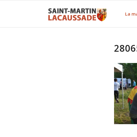
La ma
2806