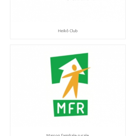
Heïkô Club
Maison familiale rurale