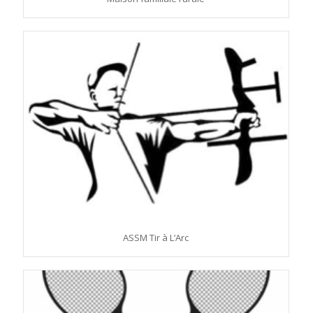
ASSM Tir à L’Arc