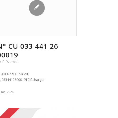
N° CU 033 441 26
00019
RRÊTÉS DIVERS
CAN ARRETE SIGNE
U0334412600019Télécharger
2 mai 2026