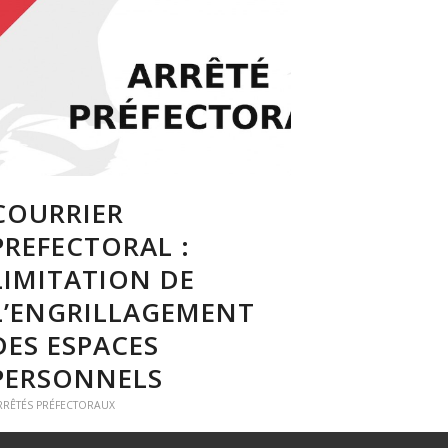
COURRIER
PREFECTORAL :
LIMITATION DE
L’ENGRILLAGEMENT
DES ESPACES
PERSONNELS
RRÊTÉS PRÉFECTORAUX