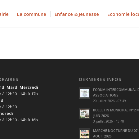
irie
La commune
Enfance & Jeunesse
Economie loc
ORAIRES
DERNIÈRES INFOS
ndi Mardi Mercredi
FORUM INTERCOMMUNAL 
h à 12h30 - 14h à 17h
ASSOCIATIONS
udi
20 juillet 2026 - 07:49
h à 12h30
BULLETIN MUNICIPAL N°2 M
ndredi
JUIN 2026
h à 12h30 - 14h à 16h
3 juillet 2026 - 15:48
MARCHE NOCTURNE DU 07
AOUT 2026