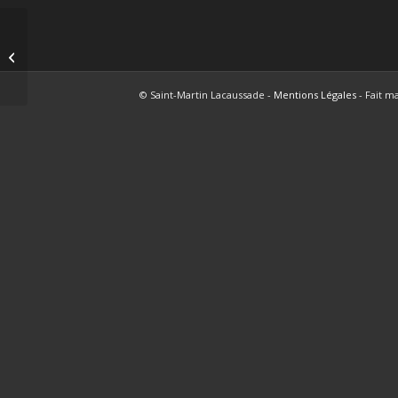
DP 033 441 15 00009
© Saint-Martin Lacaussade -
Mentions Légales
- Fait m