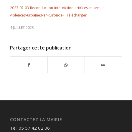
2023-07-03-Reconduction-Interdiction-artifices-et-armes-
violences-urbaines-en-Gironde-
Télécharger
4 JUILLET 2023
Partager cette publication
CONTACTEZ LA MAIRIE
Tel. 05 57 42 02 06