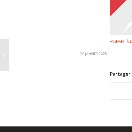
AVENANT À L’
Arrêté relatif au
calendrier des
20 JANVIER 2025
journées de quête sur
la voie publique...
Partager 