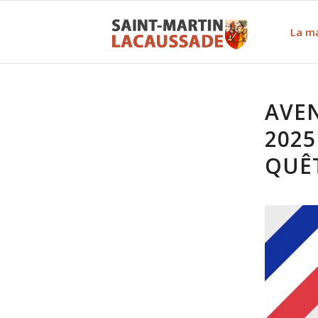
La ma
AVEN
2025
QUÊT