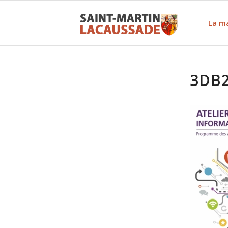
La ma
3DB