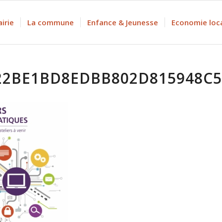
irie
La commune
Enfance & Jeunesse
Economie loc
22BE1BD8EDBB802D815948C