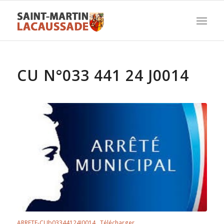
CU N°033 441 24 J0014
ARRETE-CUb03344124J0014
Télécharger