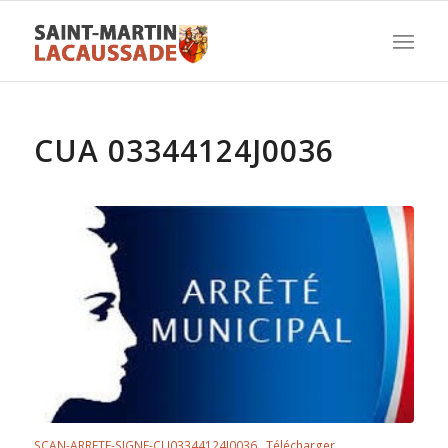
CUA 03344124J0036
SCAN-ARRETE-SIGNE-CU03344124J0036
Télécharger