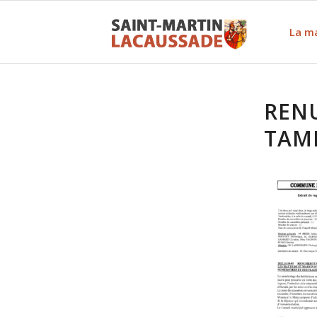
La ma
REN
TAM