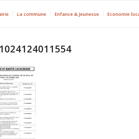
irie
La commune
Enfance & Jeunesse
Economie loc
1024124011554