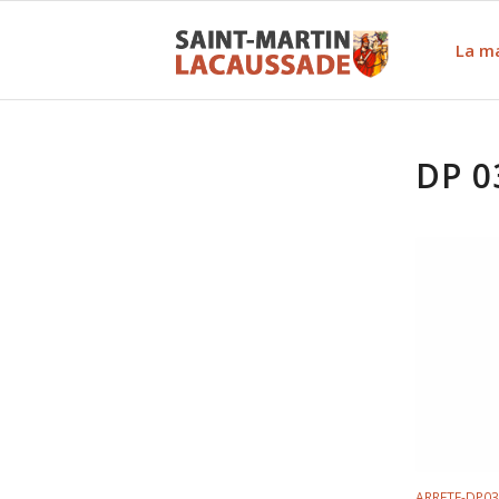
La ma
DP 0
ARRETE-DP03