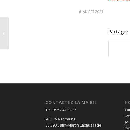
6 JANVIER 2023
ARRETE N 2023-01.03-
Partager 
0001
CONTACTEZ LA MAIRIE
H
Tel. 05 57 42 02 06
Lu
08
935 voie romaine
Je
33 390 Saint-Martin Lacaussade
08