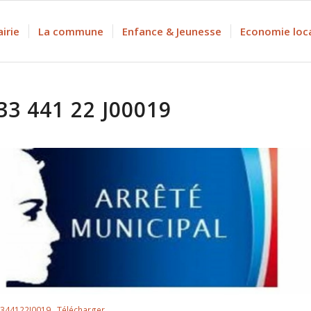
irie
La commune
Enfance & Jeunesse
Economie loc
33 441 22 J00019
344122J0019
Télécharger