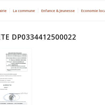
irie
La commune
Enfance & Jeunesse
Economie loc
TE DP0334412500022