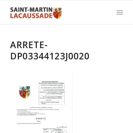
ARRETE-
DP03344123J0020