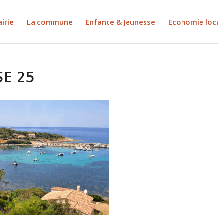
irie
La commune
Enfance & Jeunesse
Economie loc
E 25