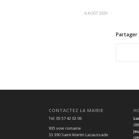
6 AOÛT 2025
Partager 
CONTACTEZ LA MAIRIE
H
Tel. 05 57 42 02 06
Lu
08
935 voie romaine
Je
33 390 Saint-Martin Lacaussade
08