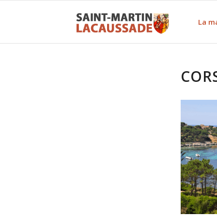
La ma
CORS