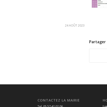
24 AOÛT 2023
Partager 
CONTACTEZ LA MAIRIE
H
Tel. 05 57 42 02 06
Lu