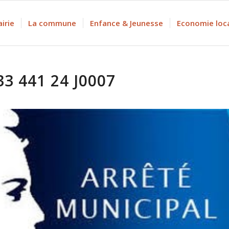
irie
La commune
Enfance & Jeunesse
Economie loc
33 441 24 J0007