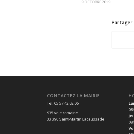
9 OCTOBRE 2019
Partager 
CONTACTEZ LA MAIRIE
H
Tel. 05 57 42 02 06
Lu
08
935 voie romaine
Je
33 390 Saint-Martin Lacaussade
08
Ve