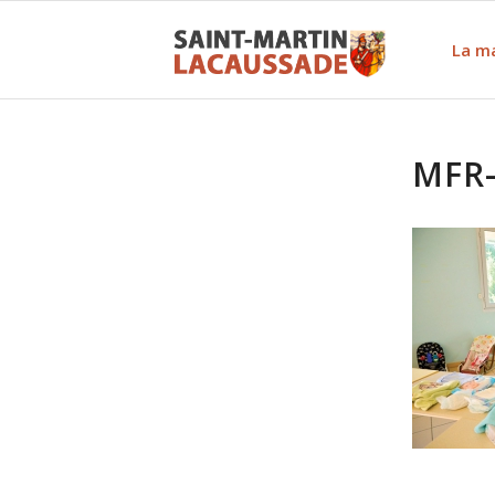
La ma
MFR