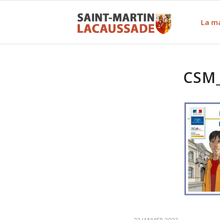
La ma
CSM