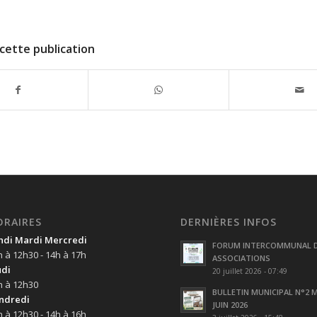
cette publication
ORAIRES
DERNIÈRES INFOS
ndi Mardi Mercredi
FORUM INTERCOMMUNAL 
h à 12h30 - 14h à 17h
ASSOCIATIONS
udi
20 juillet 2026 - 07:49
h à 12h30
BULLETIN MUNICIPAL N°2 M
ndredi
JUIN 2026
h à 12h30 - 14h à 16h