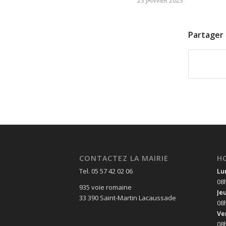
23 JANVIER 2023
Partager 
CONTACTEZ LA MAIRIE
H
Tel. 05 57 42 02 06
Lu
08
935 voie romaine
Je
33 390 Saint-Martin Lacaussade
08
Ve
08