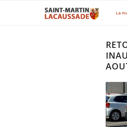
La ma
RETO
INA
AOU