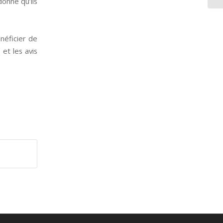
donné qu’ils
néficier de
et les avis