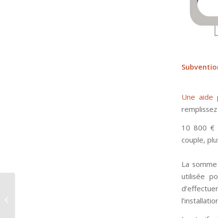
Subvention
Une aide p
remplissez
10 800 € 
couple, pl
La somme d
utilisée 
d’effectu
ARRETE N°2023-03.20-
l’installat
0015