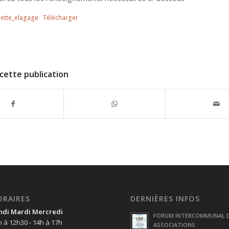
ette_elagage
Télécharger
cette publication
ORAIRES
DERNIÈRES INFOS
ndi Mardi Mercredi
FORUM INTERCOMMUNAL 
h à 12h30 - 14h à 17h
ASSOCIATIONS