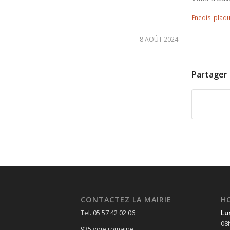
Enedis_plaqu
8 AOÛT 2024
Partager 
CONTACTEZ LA MAIRIE
H
Tel. 05 57 42 02 06
Lu
08
935 voie romaine