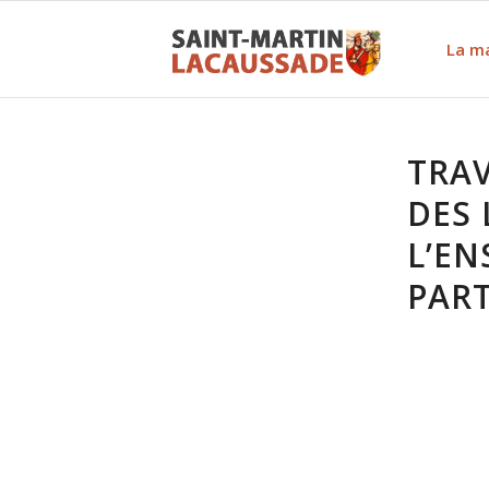
La ma
TRA
DES 
L’E
PART