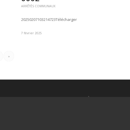
ARRÊTÉS COMMUNAUX
20250207103214723Télécharger
7 février 2025
»
ORAIRES
DERNIÈRES INFOS
ndi Mardi Mercredi
FORUM INTERCOMMUNAL 
h à 12h30 - 14h à 17h
ASSOCIATIONS
udi
20 juillet 2026 - 07:49
h à 12h30
BULLETIN MUNICIPAL N°2 M