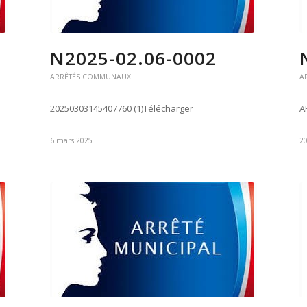
N2025-02.06-0002
ARRÊTÉS COMMUNAUX
A
20250303145407760 (1)Télécharger
A
6 mars 2025
20