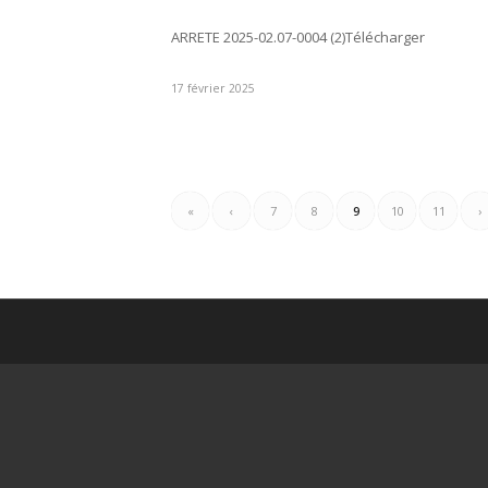
ARRETE 2025-02.07-0004 (2)Télécharger
17 février 2025
«
‹
7
8
9
10
11
›
CONTACTEZ LA MAIRIE
H
Tel. 05 57 42 02 06
Lu
08
935 voie romaine
Je
33 390 Saint-Martin Lacaussade
08