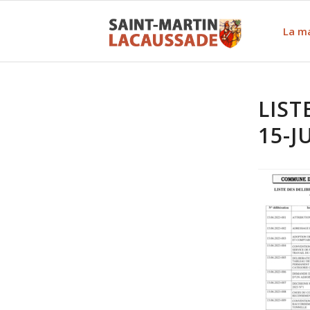
La ma
LIST
15-J