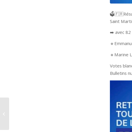
🗳🇫🇷Résu
Saint Mart
➡️ avec 82
🔹️️Emmanu
🔹️Marine 
Votes blan
Bulletins n
Avis d’enquête
publique :
CREMATORIUM