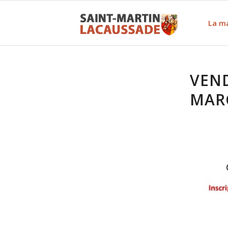
La ma
VEND
MAR