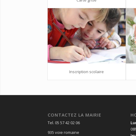
Inscription scolaire
CONTACTEZ LA MAIRIE
H
Tel. 05 57 42 02 06
Lu
08
935 voie romaine
Je