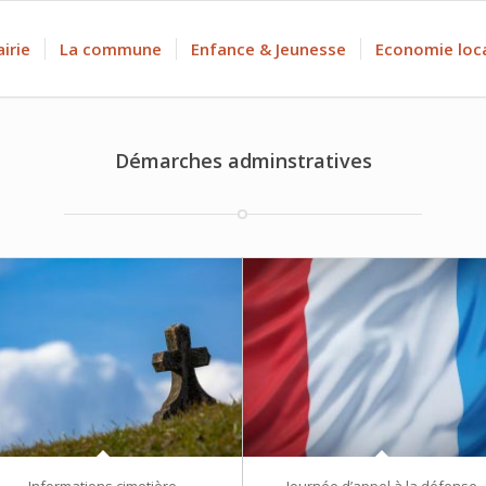
irie
La commune
Enfance & Jeunesse
Economie loc
Démarches adminstratives
Informations cimetière
Journée d’appel à la défense