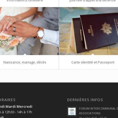
Naissance, mariage, décès
Carte identité et Passeport
ORAIRES
DERNIÈRES INFOS
ndi Mardi Mercredi
FORUM INTERCOMMUNAL 
h à 12h30 - 14h à 17h
ASSOCIATIONS
udi